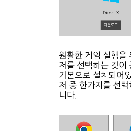
Direct X
다운로드
원활한 게임 실행을 
저를 선택하는 것이
기본으로 설치되어있
저 중 한가지를 선
니다.