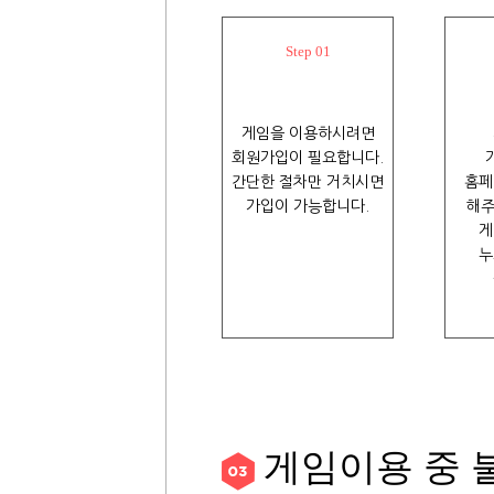
Step 01
회원가입
게임을 이용하시려면
회원가입이 필요합니다.
간단한 절차만 거치시면
홈페
가입이 가능합니다.
해주
게
누
게임이용 중 