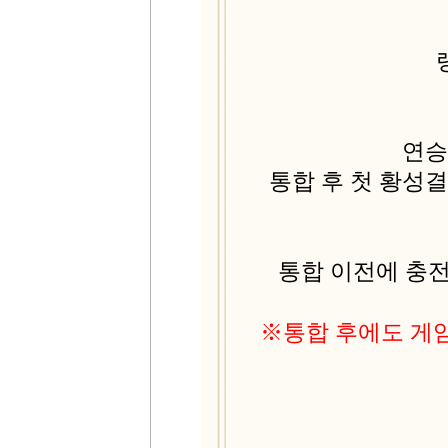
연승
통합 후 첫 황성
통합 이전에 충
※
통합 후에도 게