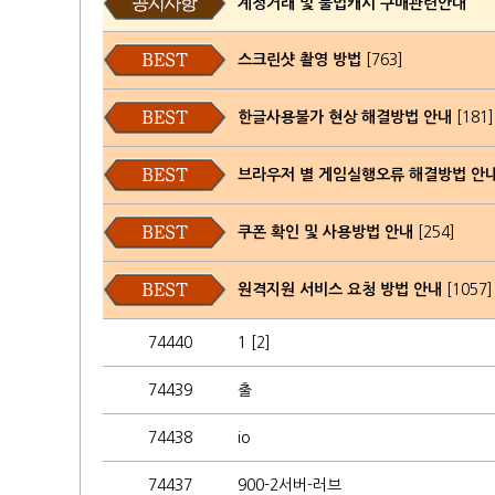
계정거래 및 불법캐시 구매관련안내
스크린샷 촬영 방법
[763]
한글사용불가 현상 해결방법 안내
[181]
브라우저 별 게임실행오류 해결방법 안
쿠폰 확인 및 사용방법 안내
[254]
원격지원 서비스 요청 방법 안내
[1057]
74440
1 [2]
74439
출
74438
io
74437
900-2서버-러브